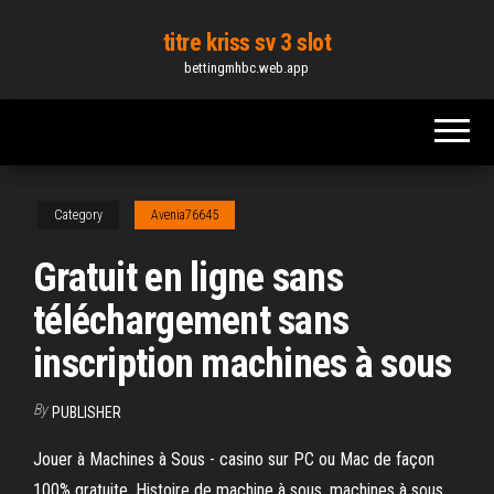
Skip
titre kriss sv 3 slot
to
bettingmhbc.web.app
the
content
Category
Avenia76645
Gratuit en ligne sans
téléchargement sans
inscription machines à sous
By
PUBLISHER
Jouer à Machines à Sous - casino sur PC ou Mac de façon
100% gratuite. Histoire de machine à sous. machines à sous