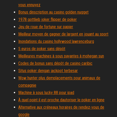
vous ennuyez
Bonus dinscription au casino golden nugget
1978 gottlieb joker flipper de poker
Jeu de roue de fortune sur papier
Meilleur moyen de gagner de largent en jouant au sport
Inondations du casino hollywood lawrenceburg
5 euros de poker sans dépôt
Meilleures machines à sous payantes à mohegan sun
Codes de bonus sans dépôt de casino caribic
Situs poker dengan jackpot terbesar
Wow hunter plus demplacements pour animaux de
compagnie
Machine à sous lucky 88 pour ipad
À quel point il est proche dautoriser le poker en ligne
Alternative aux créneaux horaires de rendez-vous de
google