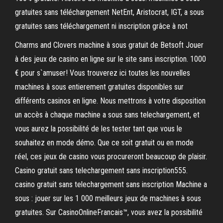
gratuites sans téléchargement NetEnt, Aristocrat, IGT, a sous
gratuites sans téléchargement ni inscription grâce à not
Charms and Clovers machine à sous gratuit de Betsoft Jouer
à des jeux de casino en ligne sur le site sans inscription. 1000
€ pour s`amuser! Vous trouverez ici toutes les nouvelles
machines à sous entierement gratuites disponibles sur
différents casinos en ligne. Nous mettrons à votre disposition
un accès à chaque machine a sous sans telechargement, et
vous aurez la possibilité de les tester tant que vous le
souhaitez en mode démo. Que ce soit gratuit ou en mode
réel, ces jeux de casino vous procureront beaucoup de plaisir.
Casino gratuit sans telechargement sans inscription555.
casino gratuit sans telechargement sans inscription Machine a
sous : jouer sur les 1 000 meilleurs jeux de machines à sous
gratuites. Sur CasinoOnlineFrancais™, vous avez la possibilité