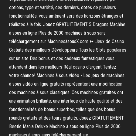
options, type et variété, ces derniers, dotés de plusieurs
fonctionnalités, vous amènent vers des horizons étranges et
réalistes à la fois. Jouez GRATUITEMENT 5 Dragons Machine
à sous en ligne Plus de 2000 machines à sous sans
téléchargement sur MachinesàsousX.com ⏩ Jeux de Casino
Gratuits des meilleurs Développeurs Tous les Slots populaires
sur un site Des bonus et des cadeaux fantastiques vous
attendent dans les meilleurs Réal casino d'argent Tentez
votre chance! Machines à sous vidéo • Les jeux de machines
à sous vidéo en ligne gratuits représentent une modification
des machines à sous classiques. Ces machines gratuites ont
une animation brillante, une interface de haute qualité et des
fonctionnalités de bonus superbes, telles que des bonus
rounds gratuits et des tours gratuits. Jouez GRATUITEMENT
Beetle Mania Deluxe Machine à sous en ligne Plus de 2000
machines à sous sans téléchargement sur