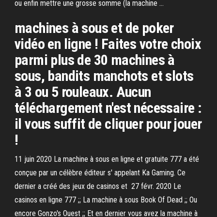
ou enfin mettre une grosse somme (la machine …
machines à sous et de poker
vidéo en ligne ! Faites votre choix
parmi plus de 30 machines à
sous, bandits manchots et slots
à 3 ou 5 rouleaux. Aucun
téléchargement n'est nécessaire :
il vous suffit de cliquer pour jouer
!
11 juin 2020 La machine à sous en ligne et gratuite 777 a été
conçue par un célèbre éditeur s' appelant Ka Gaming. Ce
dernier a créé des jeux de casinos et 27 févr. 2020 Le
casinos en ligne 777 ;; La machine à sous Book Of Dead ;; Ou
encore Gonzo's Ouest ;; Et en dernier vous avez la machine à