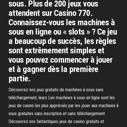
sous. Plus de 200 jeux vous
attendent sur Casino 770.
Connaissez-vous les machines à
sous en ligne ou « slots » ? Ce jeu
a beaucoup de succès, les règles
sont extrêmement simples et
vous pouvez commencer à jouer
et à gagner dès la première
partie.
Découvrez nos jeux gratuits de machines à sous sans
téléchargement, leurs Les machines à sous en ligne sont les
jeux de casino les plus appréciés par les jouer aux machines à
sous gratuites sans inscription et sans téléchargement
Découvrez nos fantastiques jeux de casino gratuits et