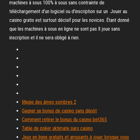
machines à sous 100% à sous sans contrainte de
téléchargement d'un logiciel ou d'inscription sur un Jouer au
casino gratis est surtout décisif pour les novices. Étant donné
que les machines à sous en ligne ne sont pas Il joue sans
inscription et il ne sera obligé à rien.
Magie des âmes sombres 2
Gagner un bonus de casino sans dépôt
Comment retirer le bonus du casino bet365
Table de poker uktimate parx casino
Jeux en ligne gratuits et amusants à jouer lorsque vous