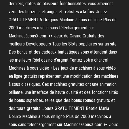
derniers, dotés de plusieurs fonctionnalités, vous amènent
vers des horizons étranges et réalistes à la fois. Jouez
GRATUITEMENT 5 Dragons Machine à sous en ligne Plus de
2000 machines à sous sans téléchargement sur
MachinesàsousX.com ⏩ Jeux de Casino Gratuits des
meilleurs Développeurs Tous les Slots populaires sur un site
Des bonus et des cadeaux fantastiques vous attendent dans
les meilleurs Réal casino d'argent Tentez votre chance!
Machines à sous vidéo • Les jeux de machines à sous vidéo
en ligne gratuits représentent une modification des machines
à sous classiques. Ces machines gratuites ont une animation
brillante, une interface de haute qualité et des fonctionnalités
de bonus superbes, telles que des bonus rounds gratuits et
des tours gratuits. Jouez GRATUITEMENT Beetle Mania
Deluxe Machine à sous en ligne Plus de 2000 machines à
sous sans téléchargement sur MachinesàsousX.com ⏩ Jeux