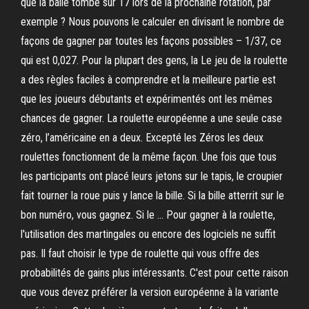
que la balle tombe sur 17 lors de la prochaine rotation, par
exemple ? Nous pouvons le calculer en divisant le nombre de
façons de gagner par toutes les façons possibles – 1/37, ce
qui est 0,027. Pour la plupart des gens, la Le jeu de la roulette
a des règles faciles à comprendre et la meilleure partie est
que les joueurs débutants et expérimentés ont les mêmes
chances de gagner. La roulette européenne a une seule case
zéro, l’américaine en a deux. Excepté les Zéros les deux
roulettes fonctionnent de la même façon. Une fois que tous
les participants ont placé leurs jetons sur le tapis, le croupier
fait tourner la roue puis y lance la bille. Si la bille atterrit sur le
bon numéro, vous gagnez. Si le … Pour gagner à la roulette,
l'utilisation des martingales ou encore des logiciels ne suffit
pas. Il faut choisir le type de roulette qui vous offre des
probabilités de gains plus intéressants. C'est pour cette raison
que vous devez préférer la version européenne à la variante