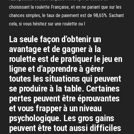
choisissant la roulette Française, et en ne pariant que sur les
chances simples, le taux de paiement est de 98,65%. Sachant
cela, si vous hésitez sur une roulette ou l
La seule façon d’obtenir un
avantage et de gagner à la
roulette est de pratiquer le jeu en
ligne et d’apprendre à gérer
toutes les situations qui peuvent
se produire à la table. Certaines
pertes peuvent être éprouvantes
et vous frapper à un niveau
psychologique. Les gros gains
peuvent être tout aussi difficiles