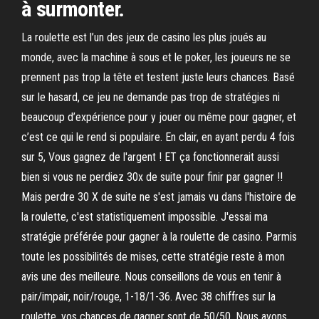
à surmonter.
La roulette est l’un des jeux de casino les plus joués au
monde, avec la machine à sous et le poker, les joueurs ne se
prennent pas trop la tête et testent juste leurs chances. Basé
sur le hasard, ce jeu ne demande pas trop de stratégies ni
beaucoup d’expérience pour y jouer ou même pour gagner, et
c’est ce qui le rend si populaire. En clair, en ayant perdu 4 fois
sur 5, Vous gagnez de l'argent ! ET ça fonctionnerait aussi
bien si vous ne perdiez 30x de suite pour finir par gagner !!
Mais perdre 30 X de suite ne s'est jamais vu dans l'histoire de
la roulette, c'est statistiquement impossible. J'essai ma
stratégie préférée pour gagner à la roulette de casino. Parmis
toute les possibilités de mises, cette stratégie reste à mon
avis une des meilleure. Nous conseillons de vous en tenir à
pair/impair, noir/rouge, 1-18/1-36. Avec 38 chiffres sur la
roulette, vos chances de gagner sont de 50/50. Nous avons