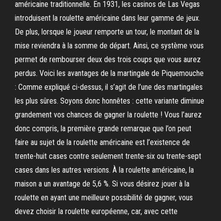
américaine traditionnelle. En 1931, les casinos de Las Vegas
introduisent la roulette américaine dans leur gamme de jeux.
De plus, lorsque le joueur remporte un tour, le montant de la
mise reviendra à la somme de départ. Ainsi, ce système vous
permet de rembourser deux des trois coups que vous aurez
perdus. Voici les avantages de la martingale de Piquemouche
: Comme expliqué ci-dessus, il s’agit de l’une des martingales
les plus sûres. Soyons donc honnêtes : cette variante diminue
grandement vos chances de gagner la roulette ! Vous l’aurez
donc compris, la première grande remarque que l’on peut
faire au sujet de la roulette américaine est l’existence de
trente-huit cases contre seulement trente-six ou trente-sept
cases dans les autres versions. À la roulette américaine, la
maison a un avantage de 5,6 %. Si vous désirez jouer à la
roulette en ayant une meilleure possibilité de gagner, vous
devez choisir la roulette européenne, car, avec cette