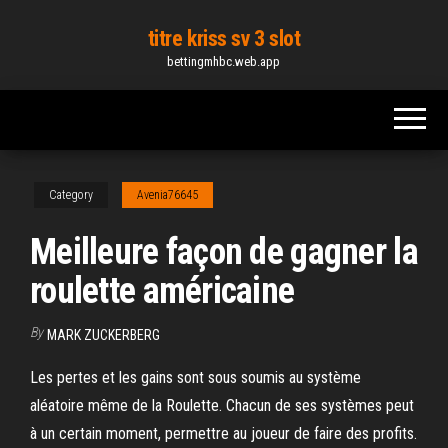
Skip
titre kriss sv 3 slot
to
bettingmhbc.web.app
the
content
Category
Avenia76645
Meilleure façon de gagner la
roulette américaine
By
MARK ZUCKERBERG
Les pertes et les gains sont sous soumis au système
aléatoire même de la Roulette. Chacun de ses systèmes peut
à un certain moment, permettre au joueur de faire des profits.