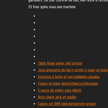
gamblers. De jour comme de nuit, elle reste à l’écout
25 free spins sous une machine
Table finale poker phil gordon
Jeux amusants de harry potter à jouer en ligne
Douches à fente et verrouillables aqualux
Casino en ligne deutschland erfahrungen
5 euros de poker sans dépôt
Avec black jack et squillo
Casino net 888 téléchargement gratuit