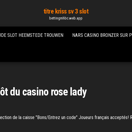
titre kriss sv 3 slot
bettingmhbc.web.app
UDE SLOT HEEMSTEDE TROUWEN
NARS CASINO BRONZER SUR 
t du casino rose lady
ection de la caisse "Bons/Entrez un code" Joueurs français acceptés! R