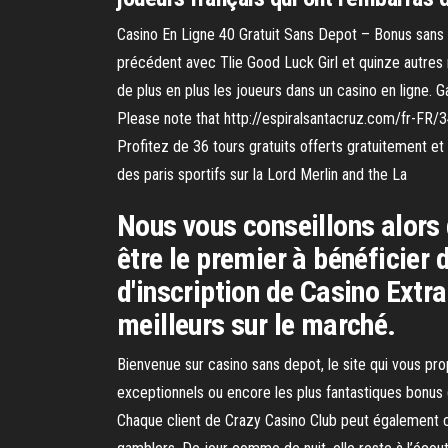
Casino En Ligne 40 Gratuit Sans Depot – Bonus sans d
précédent avec Tlie Good Luck Girl et quinze autres 
de plus en plus les joueurs dans un casino en ligne.
Please note that http://espiralsantacruz.com/fr-FR/3
Profitez de 36 tours gratuits offerts gratuitement et
des paris sportifs sur la Lord Merlin and the La
Nous vous conseillons alors 
être le premier à bénéficier 
d'inscription de Casino Extra
meilleurs sur le marché.
Bienvenue sur casino sans depot, le site qui vous pr
exceptionnels ou encore les plus fantastiques bonus 
Chaque client de Crazy Casino Club peut également com