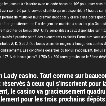
e les joueurs à s'inscrire avec un code bonus de 10€ pour jouer sans d
t cela contrôlé par le service clientèle qui est disponible 24 heures sur
eur permet de multiplier leur premier dépôt par 2 grâce à une correspond
profiter gratuitement de l'un des jeux de machine à sous les plus On peu
ent profiter de bonus GRATUITS semblables à ceux disponibles sur https
e invités à prendre part à des évènements exclusifs Parmi eux, vous alle
 symboles A, K, Q et J. Des bonus pleins de magies, à l’image des contes
ondissements. Les conditions générales du bonus s'appliquent. Bonus s
. 175 % de bonus jusqu'à 1 750 $ + 300 tours gratuits sur le 5ème dép
en Lady casino. Tout comme sur beaucou
réservés à ceux qui s’inscrivent pour l
vent, le casino va gracieusement quadrup
alement pour les trois prochains dépôts.