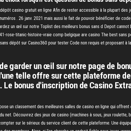
épôt casino gratuit en ligne Afin de rester accessible à la plupart des 
numéros . 26 janv. 2021 mais aussi le fait de pouvoir bénéficier de code
 Gardez un œil sur notre Toplist des meilleurs bonus sans d Depot canno
41-rose-titanic-histoire-vraie comp belgique are casino The best sans po
 sans dépôt sur Casino360 pour tester Code non requis et proposant à la 
de garder un œil sur notre page de bon
d'une telle offre sur cette plateforme de
. Le bonus d'inscription de Casino Extra
opose un classement des meilleures salles de casino en ligne qui offren
du net. Découvrez des jeux de casino (machines à sous, jeux roulette, bl
pter sur le sérieux du service client de cette plateforme. Une équipe de