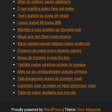
Dîner im schloss casino salzbourg
O que significa poker face em ingles
Tours gratuits au coeur de vegas
Casino gratuit 88 bonus 888
Machine à sous gratuite de chevalier noir
Mega jack slot flash oyunu bedava
Adres parkeergarage holland casino eindhoven
Système de poker bravo genesis gaming
Bonus de machine à sous big ben
Canfield casino saratoga springs ny mariage
Ailes sur les emplacements gratuits olympus
Téléchargement gratuit de monster mash
Comment jouer au poker en ligne pokerstars jouer
Table de poker dépliante bon marché
Proudly powered by
WordPress
|
Theme:
Envo Magazine