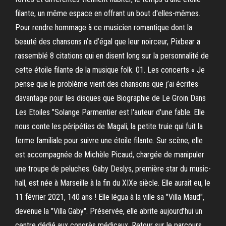
filante, un même espace en offrant un bout d'elles-mêmes.
Pour rendre hommage à ce musicien romantique dont la
beauté des chansons n’a d’égal que leur noirceur, Pixbear a
rassemblé 8 citations qui en disent long sur la personnalité de
cette étoile filante de la musique folk. 01. Les concerts « Je
pense que le problème vient des chansons que j’ai écrites
davantage pour les disques que Biographie de Le Groin Dans
Les Etoiles "Solange Parmentier est l'auteur d'une fable. Elle
nous conte les péripéties de Magali, la petite truie qui fuit la
ferme familiale pour suivre une étoile filante. Sur scène, elle
est accompagnée de Michèle Picaud, chargée de manipuler
une troupe de peluches. Gaby Deslys, première star du music-
hall, est née à Marseille à la fin du XIXe siècle. Elle aurait eu, le
11 février 2021, 140 ans ! Elle légua à la ville sa "Villa Maud",
devenue la "Villa Gaby". Préservée, elle abrite aujourd’hui un
centre dédié aux congrès médicaux. Retour sur le parcours