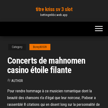
Skip
titre kriss sv 3 slot
to
bettingmhbc.web.app
the
content
Category
Borey80509
Concerts de mahnomen
casino étoile filante
By
AUTHOR
Pour rendre hommage à ce musicien romantique dont la
beauté des chansons n’a d’égal que leur noirceur, Pixbear a
rassemblé 8 citations qui en disent long sur la personnalité de