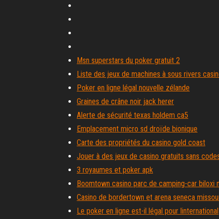
Msn superstars du poker gratuit 2
Liste des jeux de machines à sous rivers casi
Poker en ligne légal nouvelle zélande
Graines de crâne noir jack herer
Alerte de sécurité texas holdem ca5
Emplacement micro sd droïde bionique
Carte des propriétés du casino gold coast
Jouer à des jeux de casino gratuits sans cod
3 royaumes et poker apk
Boomtown casino parc de camping-car biloxi m
Casino de bordertown et arena seneca missou
Le poker en ligne est-il légal pour linternational