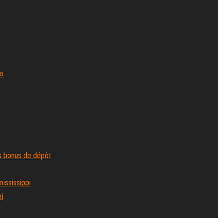
no
es bonus de dépôt
ississippi
ri