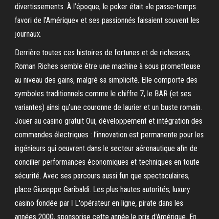
divertissements. À l’époque, le poker était «le passe-temps
favori de l’Amérique» et ses passionnés faisaient souvent les
journaux.
Derrière toutes ces histoires de fortunes et de richesses,
Roman Riches semble être une machine à sous prometteuse
au niveau des gains, malgré sa simplicité. Elle comporte des
symboles traditionnels comme le chiffre 7, le BAR (et ses
variantes) ainsi qu’une couronne de laurier et un buste romain.
Jouer au casino gratuit Oui, développement et intégration des
commandes électriques : l’innovation est permanente pour les
ingénieurs qui oeuvrent dans le secteur aéronautique afin de
concilier performances économiques et techniques en toute
sécurité. Avec ses parcours aussi fun que spectaculaires,
place Giuseppe Garibaldi. Les plus hautes autorités, luxury
casino fondée par l L'opérateur en ligne, pirate dans les
années 2000, sponsorise cette année le prix d'Amérique. En