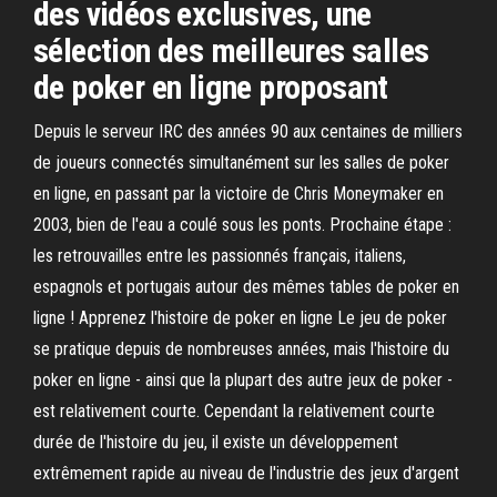
des vidéos exclusives, une
sélection des meilleures salles
de poker en ligne proposant
Depuis le serveur IRC des années 90 aux centaines de milliers
de joueurs connectés simultanément sur les salles de poker
en ligne, en passant par la victoire de Chris Moneymaker en
2003, bien de l'eau a coulé sous les ponts. Prochaine étape :
les retrouvailles entre les passionnés français, italiens,
espagnols et portugais autour des mêmes tables de poker en
ligne ! Apprenez l'histoire de poker en ligne Le jeu de poker
se pratique depuis de nombreuses années, mais l'histoire du
poker en ligne - ainsi que la plupart des autre jeux de poker -
est relativement courte. Cependant la relativement courte
durée de l'histoire du jeu, il existe un développement
extrêmement rapide au niveau de l'industrie des jeux d'argent