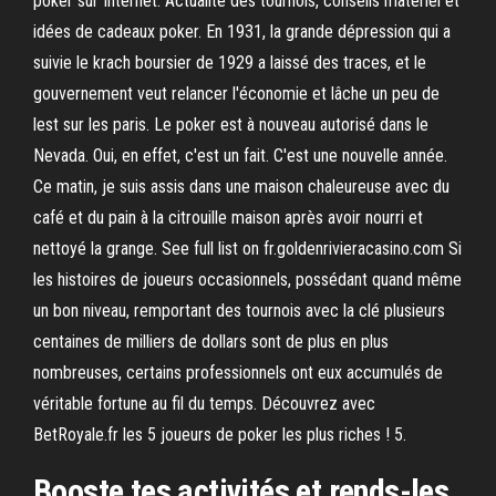
poker sur Internet. Actualité des tournois, conseils matériel et
idées de cadeaux poker. En 1931, la grande dépression qui a
suivie le krach boursier de 1929 a laissé des traces, et le
gouvernement veut relancer l'économie et lâche un peu de
lest sur les paris. Le poker est à nouveau autorisé dans le
Nevada. Oui, en effet, c'est un fait. C'est une nouvelle année.
Ce matin, je suis assis dans une maison chaleureuse avec du
café et du pain à la citrouille maison après avoir nourri et
nettoyé la grange. See full list on fr.goldenrivieracasino.com Si
les histoires de joueurs occasionnels, possédant quand même
un bon niveau, remportant des tournois avec la clé plusieurs
centaines de milliers de dollars sont de plus en plus
nombreuses, certains professionnels ont eux accumulés de
véritable fortune au fil du temps. Découvrez avec
BetRoyale.fr les 5 joueurs de poker les plus riches ! 5.
Booste tes activités et rends-les