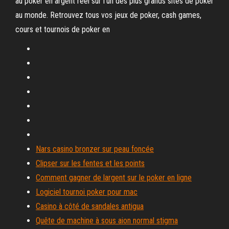
au poker en argent réel sur l'un des plus grands sites de poker
au monde. Retrouvez tous vos jeux de poker, cash games,
cours et tournois de poker en
Nars casino bronzer sur peau foncée
Clipser sur les fentes et les points
Comment gagner de largent sur le poker en ligne
Logiciel tournoi poker pour mac
Casino à côté de sandales antigua
Quête de machine à sous aion normal stigma