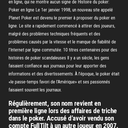
en ligne, qui ne montre aucun signe de Histoire du poker:
Poker en ligne Le 1er janvier 1998, un nouveau site appelé
Planet Poker est devenu le premier à proposer du poker en
ligne. Le site a rapidement commencé à attirer des joueurs,
malgré des problèmes techniques fréquents et des
problèmes causés par la vitesse et le manque de fiabilité de
l’Internet par ligne commutée. 10 titres centenaires pour des
histoires de poker scandaleuses Il y a un siècle, les gens
faisaient confiance aux journaux pour leur apporter des
informations et des divertissements. À l’époque, le poker était
«le passe-temps favori de l’Amérique» et ses passionnés
faisaient souvent les journaux.
Régulièrement, son nom revient en
première ligne lors des affaires de triche
dans le poker. Accusé d’avoir vendu son
compte FullTilt à un autre joueur en 2007,